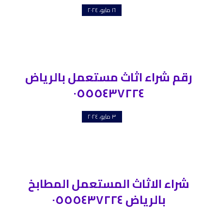
١٦ مايو، ٢٠٢٤
رقم شراء اثاث مستعمل بالرياض
٠٥٥٥٤٣٧٢٢٤
٣ مايو، ٢٠٢٤
شراء الاثاث المستعمل المطابخ
بالرياض ٠٥٥٥٤٣٧٢٢٤