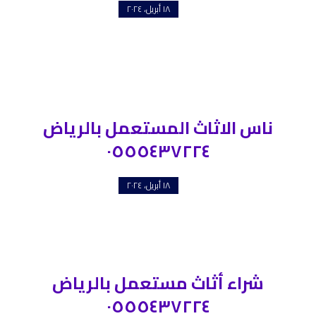
١٨ أبريل، ٢٠٢٤
ناس الاثاث المستعمل بالرياض
٠٥٥٥٤٣٧٢٢٤
١٨ أبريل، ٢٠٢٤
شراء أثاث مستعمل بالرياض
٠٥٥٥٤٣٧٢٢٤