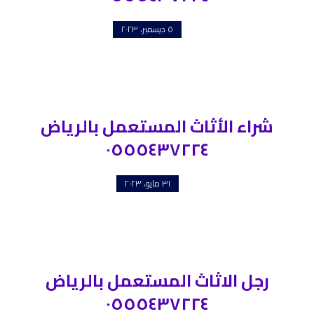
٥ ديسمبر، ٢٠٢٣
شراء الأثاث المستعمل بالرياض
٠٥٥٥٤٣٧٢٢٤
٣١ مايو، ٢٠٢٣
رجل الاثاث المستعمل بالرياض
٠٥٥٥٤٣٧٢٢٤