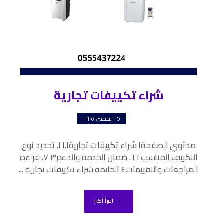
شراء تكييفات تجارية
٢٥ سبتمبر، ٢٠٢٥
محتوي الصفحة١ شراء تكييفات تجارية١.١ ١. تحديد نوع
التكييف المناسب٢ ٦. ضمان الخدمة والدعم٣ ٧. قراءة
المراجعات والتقييمات٤ الخاتمة شراء تكييفات تجارية ...
اقرأ أكثر