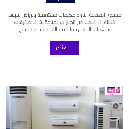
محتوي الصفحة١ شراء مكيفات مستعملة بالرياض سبليت
شباك١.١ ١. البحث عن الخيارات المتاحة لشراء مكيفات
مستعملة بالرياض سبليت شباك١.٢ ٢. تحديد النوع ...
اقرأ أكثر