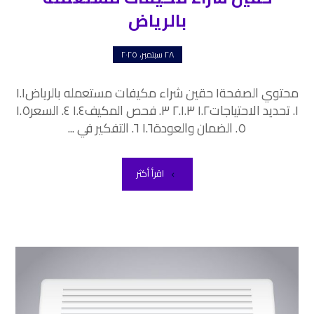
بالرياض
٢٨ سبتمبر، ٢٠٢٥
محتوي الصفحة١ حقين شراء مكيفات مستعمله بالرياض١.١
١. تحديد الاحتياجات١.٢ ٢.١.٣ ٣. فحص المكيف١.٤ ٤. السعر١.٥
٥. الضمان والعودة١.٦ ٦. التفكير في ...
اقرأ أكثر