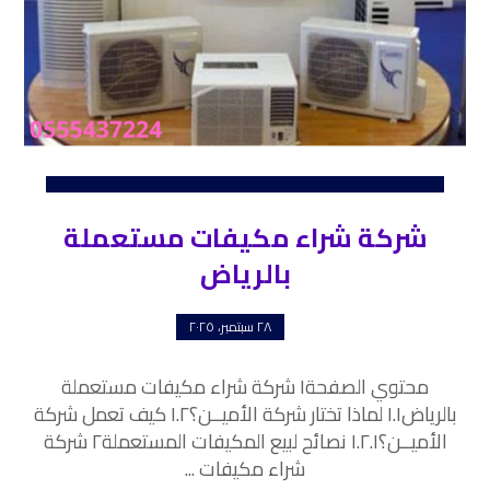
شركة شراء مكيفات مستعملة
بالرياض
٢٨ سبتمبر، ٢٠٢٥
محتوي الصفحة١ شركة شراء مكيفات مستعملة
بالرياض١.١ لماذا تختار شركة الأميــن؟١.٢ كيف تعمل شركة
الأميــن؟١.٢.١ نصائح لبيع المكيفات المستعملة٢ شركة
شراء مكيفات ...