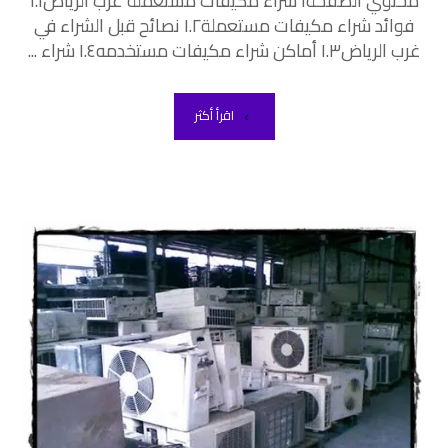
محتوي الصفحة١ شراء مكيفات مستعملة غرب الرياض١.١
فوائد شراء مكيفات مستعملة١.٢ نصائح قبل الشراء في
غرب الرياض١.٣ أماكن شراء مكيفات مستخدمه١.٤ شراء ...
اقرأ أكثر