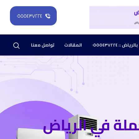
٠٥٥٥٤٣٧٢٢٤
: ٠٥٥٥٤٣٧٢٢٤
المقالات
تواصل معنا
لة في الرياض