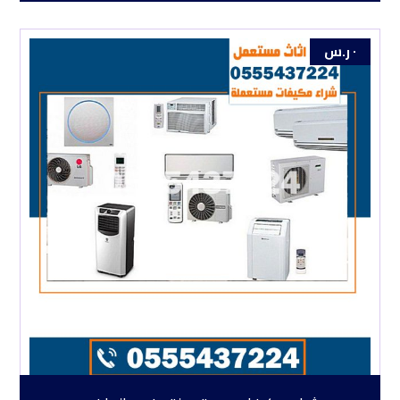
٠
ر.س