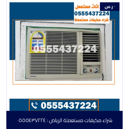
٠
ر.س
شراء مكيفات مستعملة الرياض : ٠٥٥٥٤٣٧٢٢٤