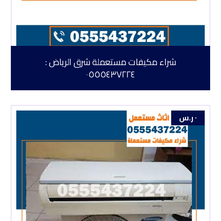
شراء مكيفات مستعملة شرق الرياض :
٠٥٥٥٤٣٧٢٢٤
٠
ر.س