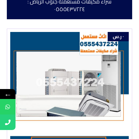
شراء مكيفات مستعملة جنوب الرياض :
٠٥٥٥٤٣٧٢٢٤
٠
ر.س
←