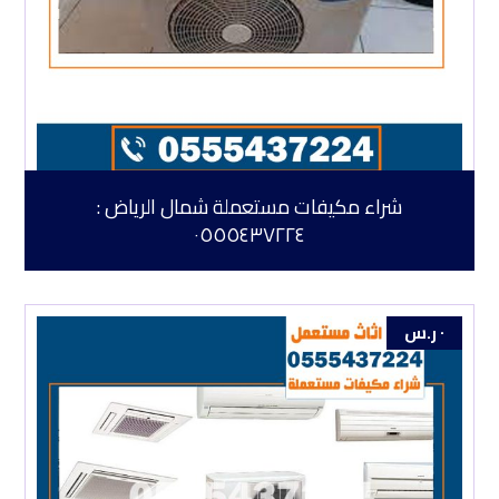
شراء مكيفات مستعملة شمال الرياض :
٠٥٥٥٤٣٧٢٢٤
٠
ر.س