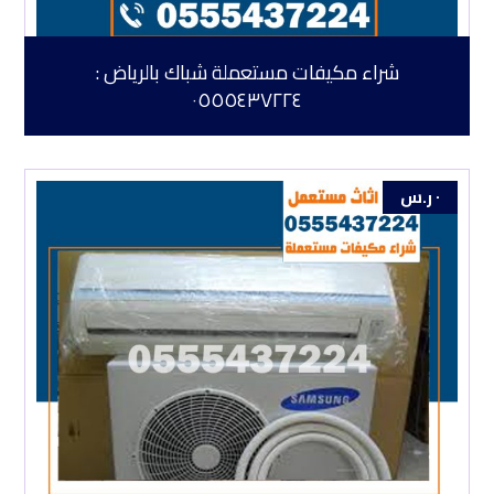
شراء مكيفات مستعملة شباك بالرياض :
٠٥٥٥٤٣٧٢٢٤
٠
ر.س