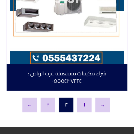
شراء مكيفات مستعملة غرب الرياض :
٠٥٥٥٤٣٧٢٢٤
←
٣
٢
١
→