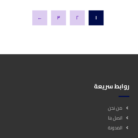
←
٣
٢
١
روابط سريعة
من نحن
اتصل بنا
المدونة