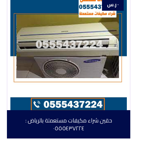
٠
ر.س
حقين شراء مكيفات مستعملة بالرياض :
٠٥٥٥٤٣٧٢٢٤