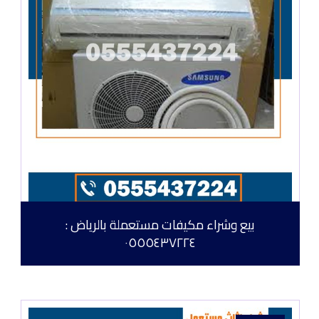
بيع وشراء مكيفات مستعملة بالرياض :
٠٥٥٥٤٣٧٢٢٤