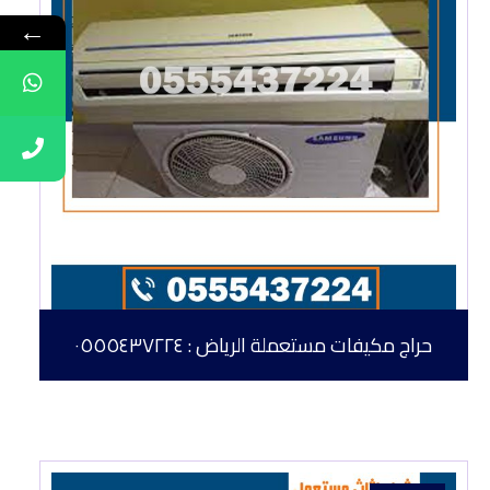
←
حراج مكيفات مستعملة الرياض : ٠٥٥٥٤٣٧٢٢٤