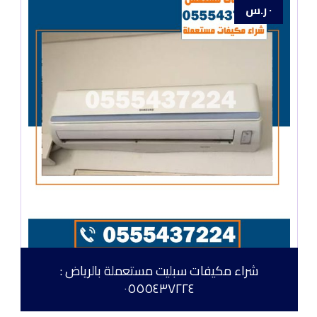
٠
ر.س
شراء مكيفات سبليت مستعملة بالرياض :
٠٥٥٥٤٣٧٢٢٤