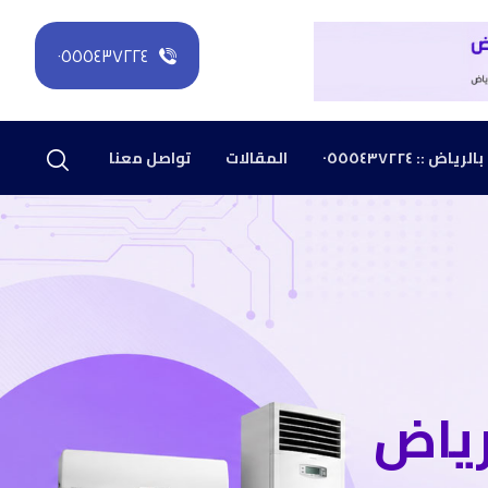
٠٥٥٥٤٣٧٢٢٤
: ٠٥٥٥٤٣٧٢٢٤
المقالات
تواصل معنا
رياض