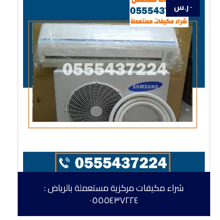
٠
ر.س
شراء مكيفات مركزية مستعملة بالرياض :
٠٥٥٥٤٣٧٢٢٤