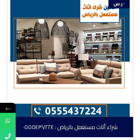
٠
ر.س
←
شراء أثاث مستعمل بالرياض : ٠٥٥٥٤٣٧٢٢٤