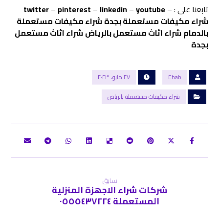
تابعنا على : –
youtube
–
linkedin
–
pinterest
–
twitter
شراء مكيفات مستعملة بجدة
شراء مكيفات مستعملة
بالدمام
شراء اثاث مستعمل بالرياض
شراء اثاث مستعمل
بجدة
Ehab
٢٧ مايو، ٢٠٢٣
شراء مكيفات مستعملة بالرياض
سابق
شركات شراء الاجھزة المنزلیة
المستعملة ٠٥٥٥٤٣٧٢٢٤