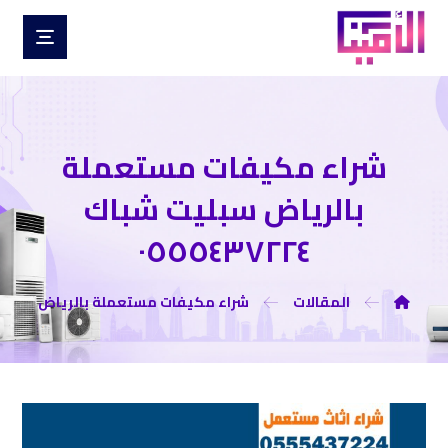
شراء مكیفات مستعملة
بالریاض سبلیت شباك
٠٥٥٥٤٣٧٢٢٤
المقالات
شراء مكيفات مستعملة بالرياض