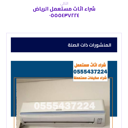
التالي
شراء اثاث مستعمل الریاض
٠٥٥٥٤٣٧٢٢٤
المنشورات ذات الصلة