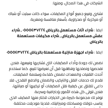
الشركات في هذا المجال، ومنها:
نشتري ونبيع جميع أنواع المكيفات، سواء كانت سبليت أو شباك
أو مركزية أو صحراوية، بأسعار منافسة ومغرية.
ايضا :
شراء اثاث مستعمل بالرياض ٠٥٥٥٤٣٧٢٢٤ , شراء
عفش مستعمل بالرياض , شراء مكيفات مستعملة
بالرياض
ايضا :
شراء اجهزة منزلية مستعملة بالرياض ٠٥٥٥٤٣٧٢٢٤
نضمن لك جودة وأداء المكيفات التي نشتريها ونبيعها، فنحن
نفحصها ونصلحها وننظفها قبل أن نعرضها للبيع، كما نستخدم
أحدث التقنيات والمعدات لضمان كفاءة وسلامة المكيفات.
نقدم لك خدمات النقل والتركيب والضمان والدفع النقدي، فلا
داعي للقلق عن كيفية نقل المكيفات أو تركيبها أو صيانتها،
فنحن نتولى كل هذه الأمور بإحترافية وسرعة.
نوفر لك مجموعة كبيرة من الخيارات لتختار منها المكيف الذي
يناسب ذوقك ومساحتك وميزانيتك، فلدينا موديلات مختلفة