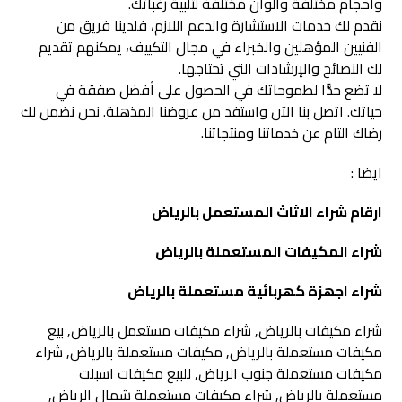
وأحجام مختلفة وألوان مختلفة لتلبية رغباتك.
نقدم لك خدمات الاستشارة والدعم اللازم، فلدينا فريق من
الفنيين المؤهلين والخبراء في مجال التكييف، يمكنهم تقديم
لك النصائح والإرشادات التي تحتاجها.
لا تضع حدًّا لطموحاتك في الحصول على أفضل صفقة في
حياتك. اتصل بنا الآن واستفد من عروضنا المذهلة. نحن نضمن لك
رضاك التام عن خدماتنا ومنتجاتنا.
ايضا :
ارقام شراء الاثاث المستعمل بالریاض
شراء المكیفات المستعملة بالریاض
شراء اجھزة كھربائیة مستعملة بالریاض
شراء مكيفات بالرياض, شراء مكيفات مستعمل بالرياض, بيع
مكيفات مستعملة بالرياض, مكيفات مستعملة بالرياض, شراء
مكيفات مستعملة جنوب الرياض, للبيع مكيفات اسبلت
مستعملة بالرياض, شراء مكيفات مستعملة شمال الرياض,