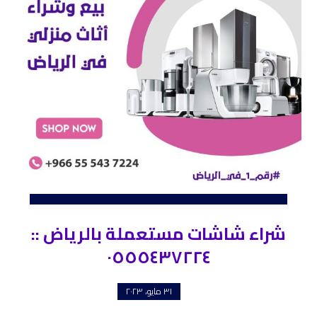
شراء شاشات مستعملة بالرياض ::
٠٥٥٥٤٣٧٢٢٤
٣١ مايو، ٢٠٢٣