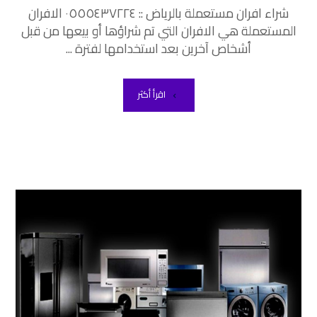
شراء افران مستعملة بالرياض :: ٠٥٥٥٤٣٧٢٢٤ الافران
المستعملة هي الافران التي تم شراؤها أو بيعها من قبل
أشخاص آخرين بعد استخدامها لفترة ...
اقرأ أكثر