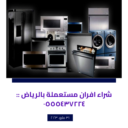
شراء افران مستعملة بالرياض ::
٠٥٥٥٤٣٧٢٢٤
٣١ مايو، ٢٠٢٣