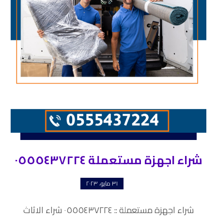
شراء اجهزة مستعملة ٠٥٥٥٤٣٧٢٢٤
٣١ مايو، ٢٠٢٣
شراء اجهزة مستعملة :: ٠٥٥٥٤٣٧٢٢٤ شراء الاثاث