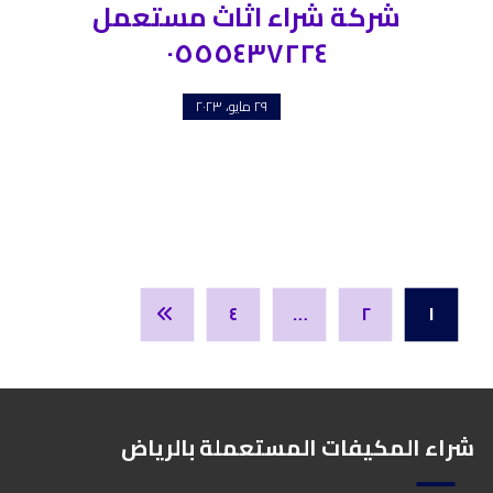
شركة شراء اثاث مستعمل
٠٥٥٥٤٣٧٢٢٤
٢٩ مايو، ٢٠٢٣
٤
…
٢
١
شراء المكيفات المستعملة بالرياض