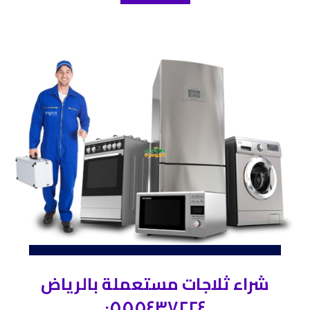
شراء ثلاجات مستعملة بالرياض
٠٥٥٥٤٣٧٢٢٤