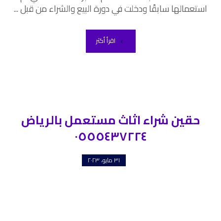
استعمالها سابقًا ودخلت في دورة البيع والشراء من قبل ...
اقرأ أكثر
حقين شراء اثاث مستعمل بالرياض
٠٥٥٥٤٣٧٢٢٤
٣١ مايو، ٢٠٢٣