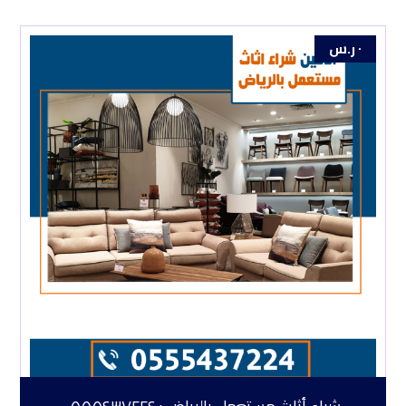
٠
ر.س