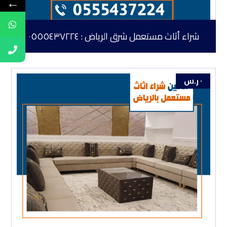
←
شراء أثاث مستعمل شرق الرياض : ٠٥٥٥٤٣٧٢٢٤
٠
ر.س