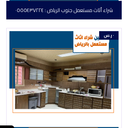
شراء أثاث مستعمل جنوب الرياض : ٠٥٥٥٤٣٧٢٢٤
٠
ر.س