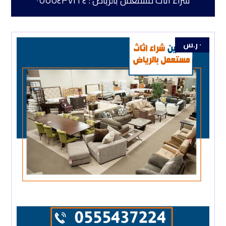
شراء أثاث مستعمل بالرياض : ٠٥٥٥٤٣٧٢٢٤
٠
ر.س