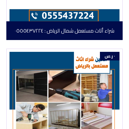
شراء أثاث مستعمل شمال الرياض : ٠٥٥٥٤٣٧٢٢٤
٠
ر.س