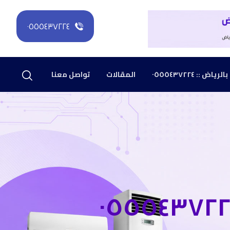
٠٥٥٥٤٣٧٢٢٤
: ٠٥٥٥٤٣٧٢٢٤
المقالات
تواصل معنا