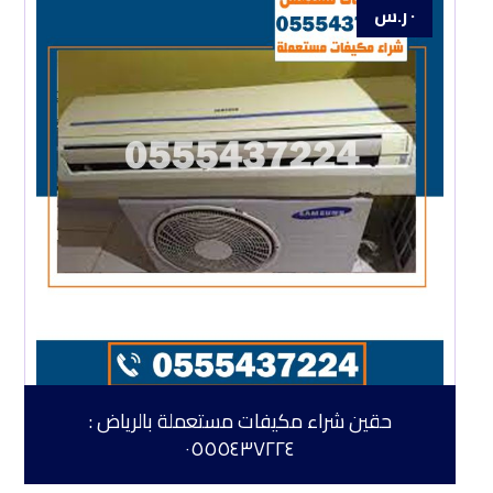
٠
ر.س
حقين شراء مكيفات مستعملة بالرياض :
٠٥٥٥٤٣٧٢٢٤