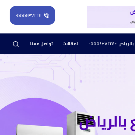
٠٥٥٥٤٣٧٢٢٤
: ٠٥٥٥٤٣٧٢٢٤
المقالات
تواصل معنا
بالرياض