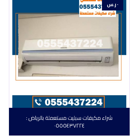
٠
ر.س
شراء مكيفات سبليت مستعملة بالرياض :
٠٥٥٥٤٣٧٢٢٤