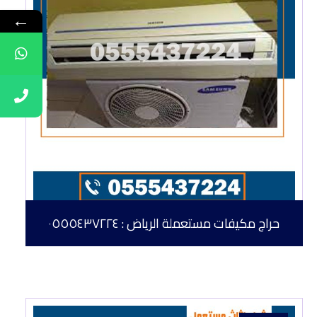
←
حراج مكيفات مستعملة الرياض : ٠٥٥٥٤٣٧٢٢٤