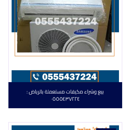
بيع وشراء مكيفات مستعملة بالرياض :
٠٥٥٥٤٣٧٢٢٤