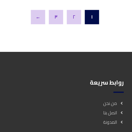
←
٣
٢
١
روابط سريعة
من نحن
اتصل بنا
المدونة