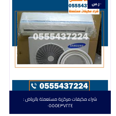
٠
ر.س
شراء مكيفات مركزية مستعملة بالرياض :
٠٥٥٥٤٣٧٢٢٤